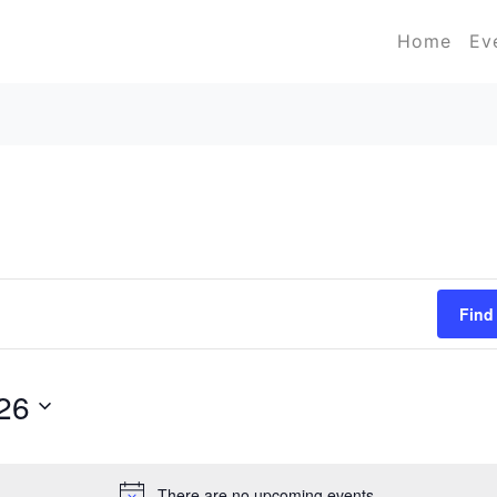
Home
Ev
Find
26
There are no upcoming events.