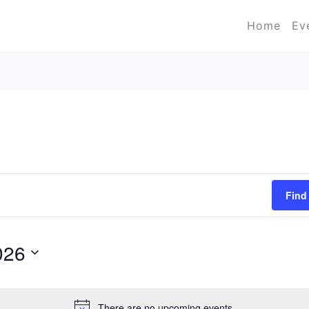
Home
Ev
Find
026
There are no upcoming events.